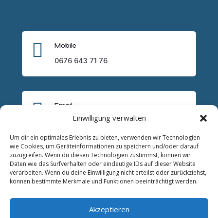

Mobile
0676 643 71 76

Email
Einwilligung verwalten
lukas.trybus@trysocial.it
Um dir ein optimales Erlebnis zu bieten, verwenden wir Technologien
wie Cookies, um Geräteinformationen zu speichern und/oder darauf
zuzugreifen. Wenn du diesen Technologien zustimmst, können wir
Daten wie das Surfverhalten oder eindeutige IDs auf dieser Website
verarbeiten. Wenn du deine Einwilligung nicht erteilst oder zurückziehst,
können bestimmte Merkmale und Funktionen beeinträchtigt werden.
Akzeptieren
Wichtige Links