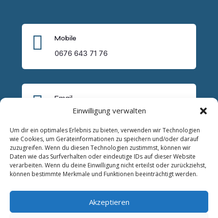

Mobile
0676 643 71 76

Email
Einwilligung verwalten
lukas.trybus@trysocial.it
Um dir ein optimales Erlebnis zu bieten, verwenden wir Technologien
wie Cookies, um Geräteinformationen zu speichern und/oder darauf
zuzugreifen. Wenn du diesen Technologien zustimmst, können wir
Daten wie das Surfverhalten oder eindeutige IDs auf dieser Website
verarbeiten. Wenn du deine Einwilligung nicht erteilst oder zurückziehst,
können bestimmte Merkmale und Funktionen beeinträchtigt werden.
Akzeptieren
Wichtige Links