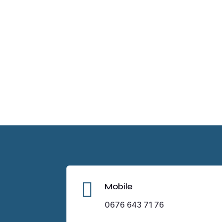

Mobile
0676 643 71 76