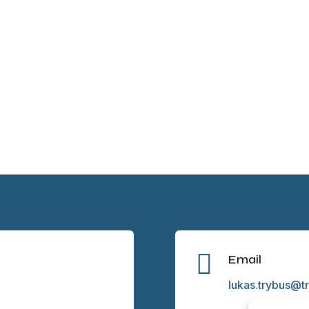

Email
lukas.trybus@try