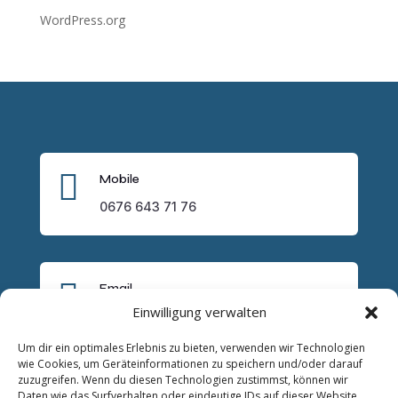
WordPress.org

Mobile
0676 643 71 76

Email
Einwilligung verwalten
lukas.trybus@trysocial.it
Um dir ein optimales Erlebnis zu bieten, verwenden wir Technologien
wie Cookies, um Geräteinformationen zu speichern und/oder darauf
zuzugreifen. Wenn du diesen Technologien zustimmst, können wir
Daten wie das Surfverhalten oder eindeutige IDs auf dieser Website