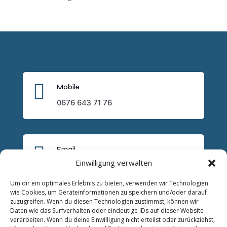

Mobile
0676 643 71 76

Email
Einwilligung verwalten
lukas.trybus@trysocial.it
Um dir ein optimales Erlebnis zu bieten, verwenden wir Technologien
wie Cookies, um Geräteinformationen zu speichern und/oder darauf
zuzugreifen. Wenn du diesen Technologien zustimmst, können wir
Daten wie das Surfverhalten oder eindeutige IDs auf dieser Website
verarbeiten. Wenn du deine Einwilligung nicht erteilst oder zurückziehst,